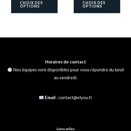
CHOIX DES
CHOIX DES
produit
produ
OPTIONS
OPTIONS
Nom
*
E-mail
*
Horaires de contact
Nos équipes sont disponibles pour vous répondre du lundi
au vendredi.
Email
:
contact@elyou.fr
Liens utiles