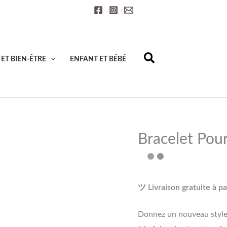
quantité
de
Bracelet
Pour
ET BIEN-ÊTRE
ENFANT ET BÉBÉ
Mi
Band
Bracelet Pou
ツ Livraison gratuite à pa
Donnez un nouveau style 