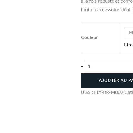
à la fois robuste et conf
font un accessoire idéal 
B
Couleur
Effa
-
AJOUTER AU P
UGS :
FLY-BR-M002
Cat