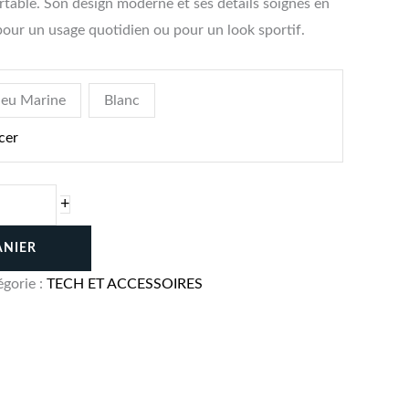
ortable. Son design moderne et ses détails soignés en
pour un usage quotidien ou pour un look sportif.
leu Marine
Blanc
cer
+
ANIER
égorie :
TECH ET ACCESSOIRES