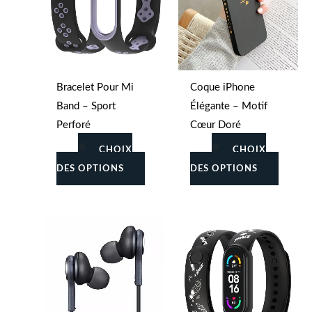
la
la
page
page
du
du
produit
produit
Bracelet Pour Mi
Coque iPhone
Band – Sport
Élégante – Motif
Perforé
Cœur Doré
CHOIX
CHOIX
DES OPTIONS
DES OPTIONS
Ce
Ce
produit
produit
a
a
plusieurs
plusieu
variations.
variati