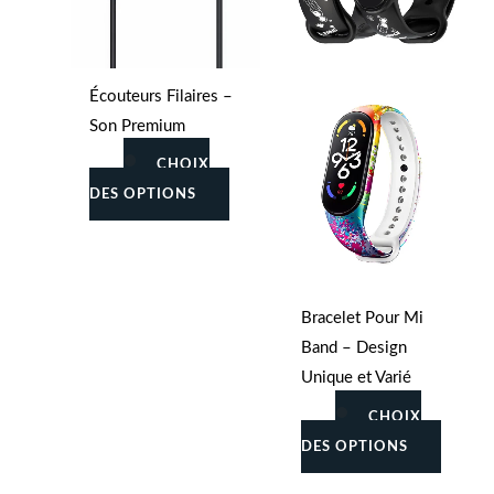
Les
Les
options
option
peuvent
peuven
Écouteurs Filaires –
être
être
Son Premium
choisies
choisie
sur
sur
CHOIX
la
la
DES OPTIONS
page
page
du
du
produit
produit
Bracelet Pour Mi
Band – Design
Unique et Varié
CHOIX
DES OPTIONS