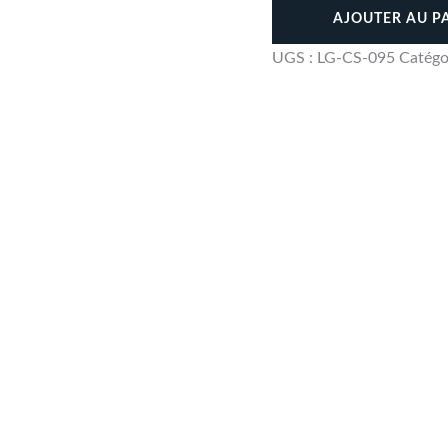
AJOUTER AU P
UGS :
LG-CS-095
Catégo