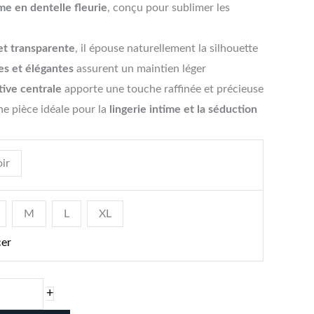
me en dentelle fleurie
, conçu pour sublimer les
 et transparente
, il épouse naturellement la silhouette
nes et élégantes
assurent un maintien léger
tive centrale
apporte une touche raffinée et précieuse
une pièce idéale pour la
lingerie intime et la séduction
ir
M
L
XL
cer
+