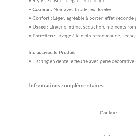
•
Style :
Sensuel, élégant et féminin
•
Couleur :
Noir avec broderies florales
•
Confort :
Léger, agréable à porter, effet seconde
•
Usage :
Lingerie intime, séduction, moments ro
•
Entretien :
Lavage à la main recommandé, séchage 
Inclus avec le Produit
• 1 string en dentelle fleurie avec perle décorative
Informations complémentaires
Couleur