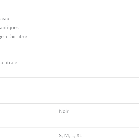
 peau
mantiques
à l’air libre
 centrale
Noir
S, M, L, XL