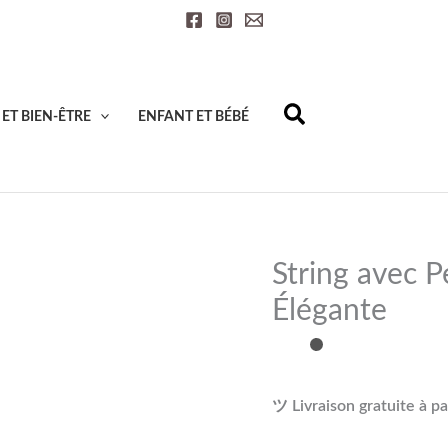
quantité
de
String
avec
ET BIEN-ÊTRE
ENFANT ET BÉBÉ
Perle
Centrale
-
Séduction
Élégante
String avec P
Élégante
ツ Livraison gratuite à pa