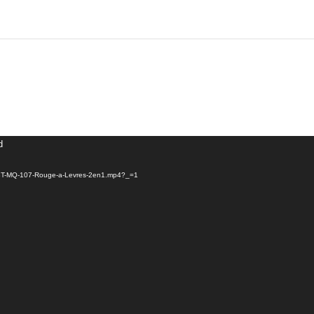
d
/11/BT-MQ-107-Rouge-a-Levres-2en1.mp4?_=1