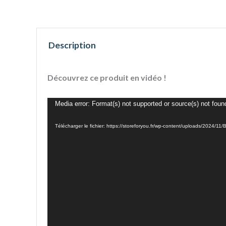
Description
Découvrez ce produit en vidéo !
Lecteur
Media error: Format(s) not supported or source(s) not foun
vidéo
Télécharger le fichier: https://storeforyou.fr/wp-content/uploads/2024