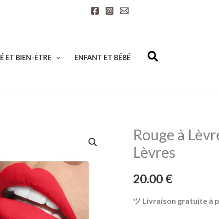
É ET BIEN-ÊTRE
ENFANT ET BÉBÉ
Rouge à Lèvre
quantité
de
Lèvres
Rouge
à
20.00
€
Lèvres
ツ Livraison gratuite à p
2en1
-