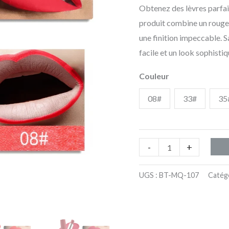
Obtenez des lèvres parfait
Liner
produit combine un rouge 
et
une finition impeccable. S
Rouge
facile et un look sophistiq
à
Lèvres
Couleur
08#
33#
35
-
+
UGS :
BT-MQ-107
Catégo