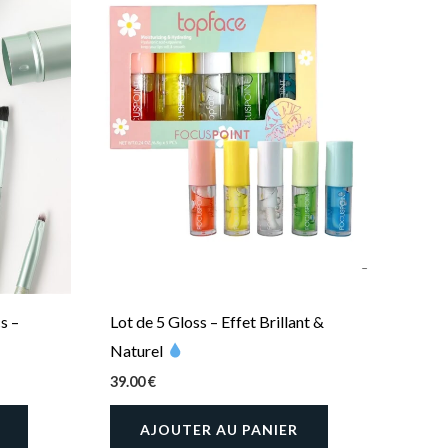
produit
a
plusieurs
variations.
Les
options
peuvent
être
choisies
sur
la
s –
Lot de 5 Gloss – Effet Brillant &
page
Naturel
du
produit
39.00
€
AJOUTER AU PANIER