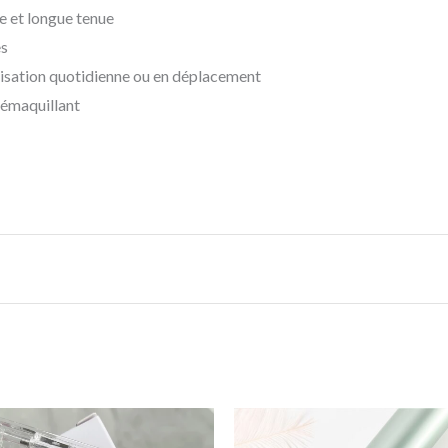
 et longue tenue
es
lisation quotidienne ou en déplacement
 démaquillant
6#, 47#