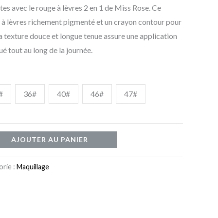
es avec le rouge à lèvres 2 en 1 de Miss Rose. Ce
à lèvres richement pigmenté et un crayon contour pour
a texture douce et longue tenue assure une application
ué tout au long de la journée.
#
36#
40#
46#
47#
AJOUTER AU PANIER
rie :
Maquillage