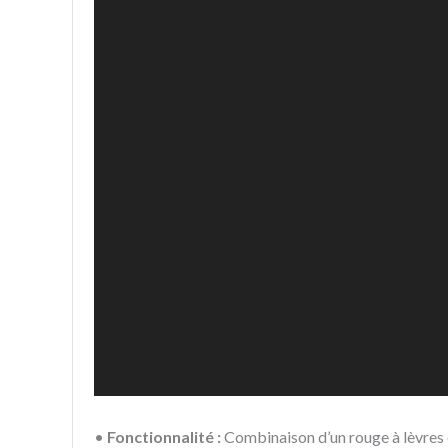
•
Fonctionnalité :
Combinaison d’un rouge à lèvres e