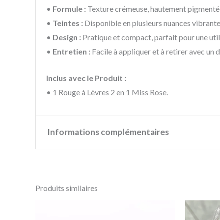
•
Formule :
Texture crémeuse, hautement pigmentée
•
Teintes :
Disponible en plusieurs nuances vibrant
•
Design :
Pratique et compact, parfait pour une uti
•
Entretien :
Facile à appliquer et à retirer avec un
Inclus avec le Produit :
• 1 Rouge à Lèvres 2 en 1 Miss Rose.
Informations complémentaires
Couleur
08#, 33#, 35#, 36#, 40#, 4
Produits similaires