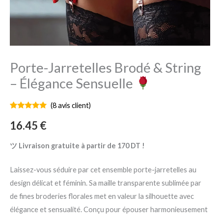
Porte-Jarretelles Brodé & String
– Élégance Sensuelle
(
8
avis client)
Noté
8
5.00
sur 5
16.45
€
basé sur
notations
client
ツ Livraison gratuite à partir de 170 DT !
Laissez-vous séduire par cet ensemble porte-jarretelles au
design délicat et féminin. Sa maille transparente sublimée par
de fines broderies florales met en valeur la silhouette avec
élégance et sensualité. Conçu pour épouser harmonieusement