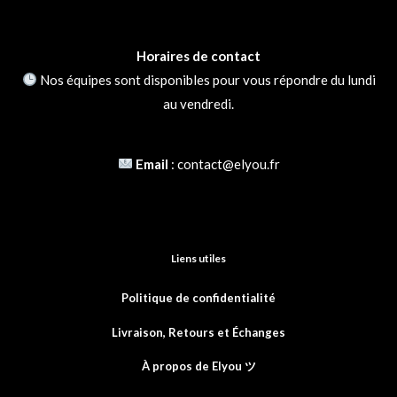
Note
5
sur
5
Horaires de contact
Nos équipes sont disponibles pour vous répondre du lundi
S***e
au vendredi.
30 novembre 2025
Note
5
sur
5
Email
:
contact@elyou.fr
a***r
15 octobre 2025
Note
5
sur
Liens utiles
5
Politique de confidentialité
Livraison, Retours et
Échanges
s***r
13 octobre 2025
À propos de Elyou ツ
Note
5
sur
5