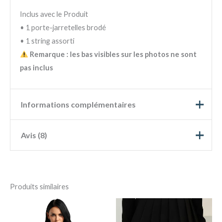
Inclus avec le Produit
• 1 porte-jarretelles brodé
• 1 string assorti
Remarque : les bas visibles sur les photos ne sont
pas inclus
Informations complémentaires
Avis (8)
Couleur
Bordeaux
Taille
S, M, L
5
100%
4
0%
N
Produits similaires
ot
3
0%
N
e
ot
Ce
Ce
1
2
0%
N
e
s
ot
1
1
0%
N
produit
produ
ur
e
s