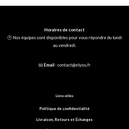
la
la
page
page
du
du
produit
produ
Horaires de contact
🕒 Nos équipes sont disponibles pour vous répondre du lundi
au vendredi.
📧
Email
:
contact@elyou.fr
Liens utiles
Politique de confidentialité
Livraison, Retours et
Échanges