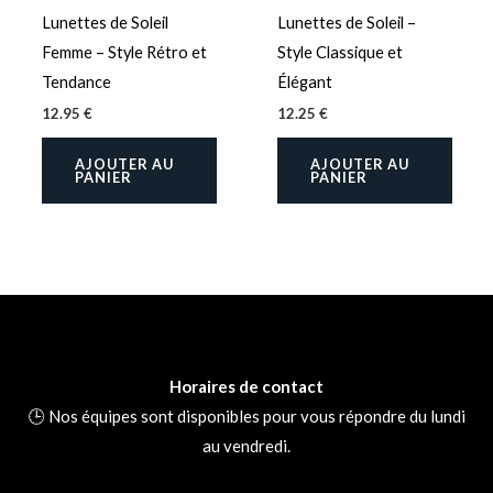
du
Lunettes de Soleil
Lunettes de Soleil –
produit
Femme – Style Rétro et
Style Classique et
Tendance
Élégant
12.95
€
12.25
€
AJOUTER AU
AJOUTER AU
PANIER
PANIER
Horaires de contact
🕒 Nos équipes sont disponibles pour vous répondre du lundi
au vendredi.