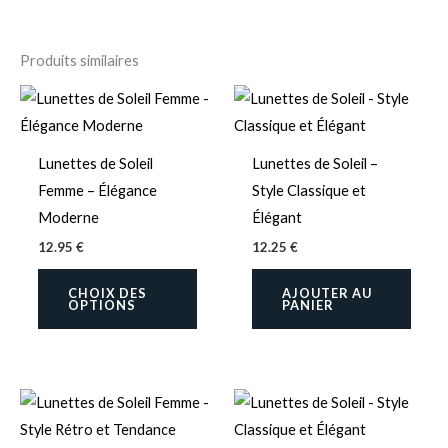
Produits similaires
Ce
produit
a
Lunettes de Soleil
Lunettes de Soleil –
plusieurs
Femme – Élégance
Style Classique et
variations.
Moderne
Élégant
Les
12.95
€
12.25
€
options
peuvent
CHOIX DES
AJOUTER AU
OPTIONS
PANIER
être
choisies
sur
la
page