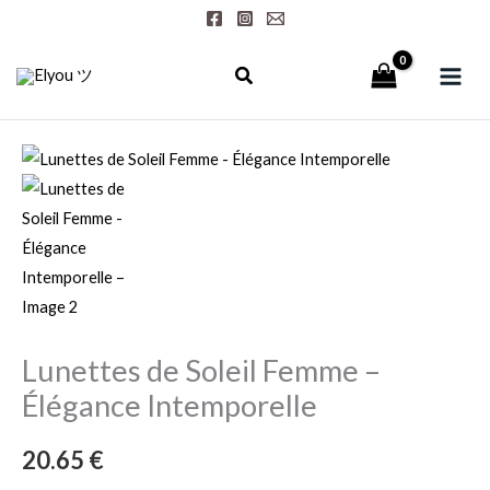
Aller
au
contenu
quantité
de
Lunettes
de
Soleil
Femme
-
Lunettes de Soleil Femme –
Élégance
Intemporelle
Élégance Intemporelle
20.65
€