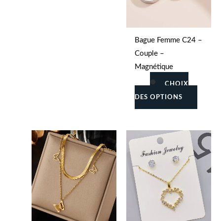
du
produit
Bague Femme C24 –
Couple –
Magnétique
CHOIX
DES OPTIONS