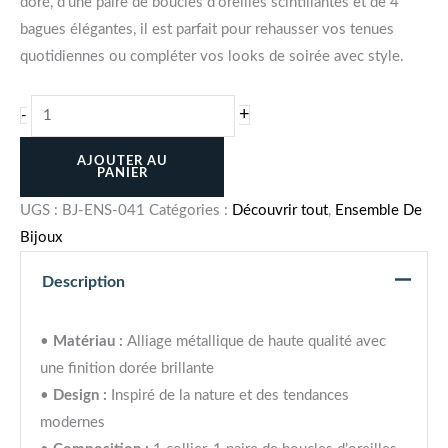
doré, d’une paire de boucles d’oreilles scintillantes et de 4
bagues élégantes, il est parfait pour rehausser vos tenues
quotidiennes ou compléter vos looks de soirée avec style.
+
-
AJOUTER AU
PANIER
UGS :
BJ-ENS-041
Catégories :
Découvrir tout
,
Ensemble De
Bijoux
Description
•
Matériau :
Alliage métallique de haute qualité avec
une finition dorée brillante
•
Design :
Inspiré de la nature et des tendances
modernes