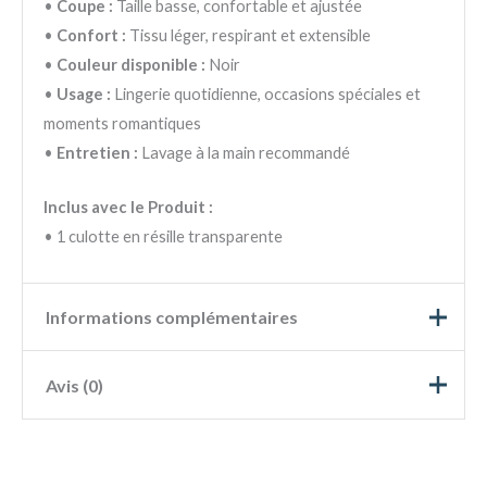
•
Coupe :
Taille basse, confortable et ajustée
•
Confort :
Tissu léger, respirant et extensible
•
Couleur disponible :
Noir
•
Usage :
Lingerie quotidienne, occasions spéciales et
moments romantiques
•
Entretien :
Lavage à la main recommandé
Inclus avec le Produit :
• 1 culotte en résille transparente
Informations complémentaires
Avis (0)
Couleur
Noir
Taille
M, L, XL, 2XL
5
0%