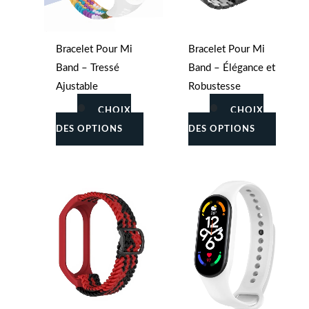
du
du
produit
produit
Bracelet Pour Mi
Bracelet Pour Mi
Band – Tressé
Band – Élégance et
Ajustable
Robustesse
CHOIX
CHOIX
DES OPTIONS
DES OPTIONS
Ce
Ce
produit
produit
a
a
plusieurs
plusieu
variations.
variati
Les
Les
options
option