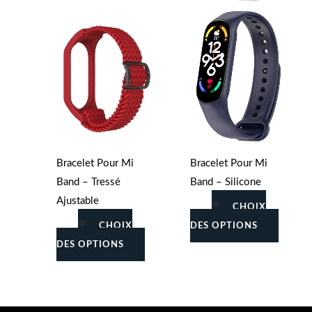
peuvent
peuven
être
être
choisies
choisie
sur
sur
la
la
page
page
du
du
produit
produit
Bracelet Pour Mi
Bracelet Pour Mi
Band – Tressé
Band – Silicone
Ajustable
CHOIX
CHOIX
DES OPTIONS
DES OPTIONS