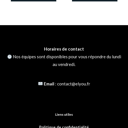
produit
produ
Nom
*
E-mail
*
Horaires de contact
Nos équipes sont disponibles pour vous répondre du lundi
au vendredi.
Email
:
contact@elyou.fr
Liens utiles
Politique de confidentialité