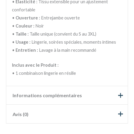
•
Élasticité :
Tissu extensible pour un ajustement
confortable
•
Ouverture :
Entrejambe ouverte
•
Couleur :
Noir
•
Taille :
Taille unique (convient du S au 3XL)
•
Usage :
Lingerie, soirées spéciales, moments intimes
•
Entretien :
Lavage à la main recommandé
Inclus avec le Produit :
• 1 combinaison lingerie en résille
Informations complémentaires
Avis (0)
Couleur
Noir
Taille
Unique