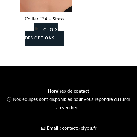
produit
Collier F34 – Strass
CHOIX
DES OPTIONS
Horaires de contact
🕒 Nos équipes sont disponibles pour vous répondre du lundi
au vendredi.
📧
Email
:
contact@elyou.fr