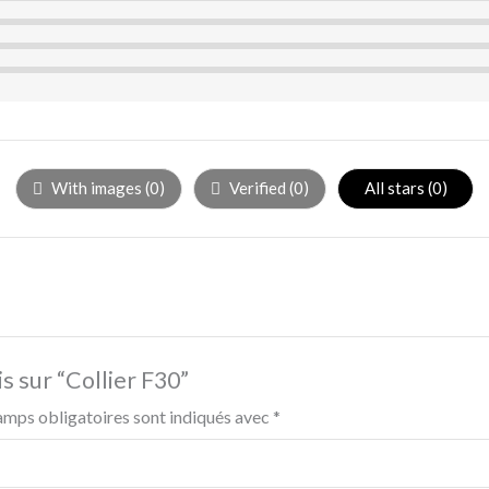
With images (
0
)
Verified (
0
)
All stars (
0
)
is sur “Collier F30”
amps obligatoires sont indiqués avec
*