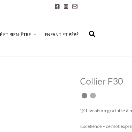
É ET BIEN-ÊTRE
ENFANT ET BÉBÉ
Collier F30
quantité
de
Collier
F30
ツ Livraison gratuite à p
Excellence – ce mot exprim