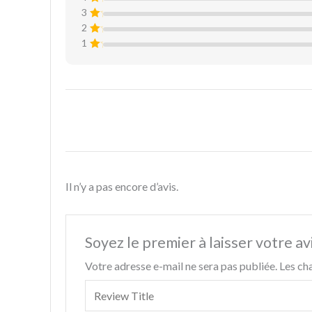
ot
3
N
e
ot
1
2
N
e
s
ot
1
1
N
ur
e
s
ot
5
1
N
ur
e
s
ot
5
1
ur
e
s
5
1
ur
s
5
ur
5
Il n’y a pas encore d’avis.
Soyez le premier à laisser votre av
Votre adresse e-mail ne sera pas publiée.
Les ch