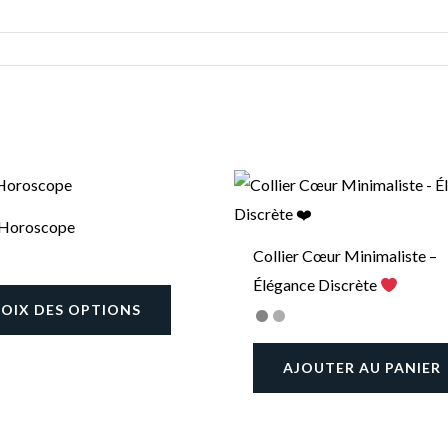
Ce
produit
r Horoscope
a
Collier Cœur Minimaliste –
plusieurs
Élégance Discrète
variations.
OIX DES OPTIONS
Les
options
AJOUTER AU PANIER
peuvent
être
choisies