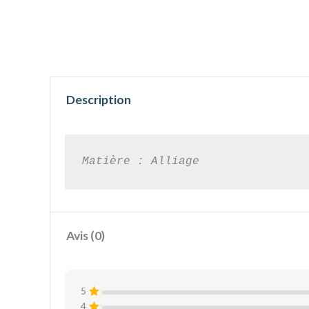
Description
Avis (0)
5
4
N