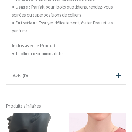
•
Usage :
Parfait pour looks quotidiens, rendez-vous,
soirées ou superpositions de colliers
•
Entretien :
Essuyer délicatement, éviter l’eau et les
parfums
Inclus avec le Produit :
• 1 collier cœur minimaliste
Avis (0)
5
0%
4
0%
N
Produits similaires
ot
3
0%
N
e
ot
1
2
0%
N
e
s
ot
1
1
0%
N
ur
e
s
ot
5
1
N
ur
e