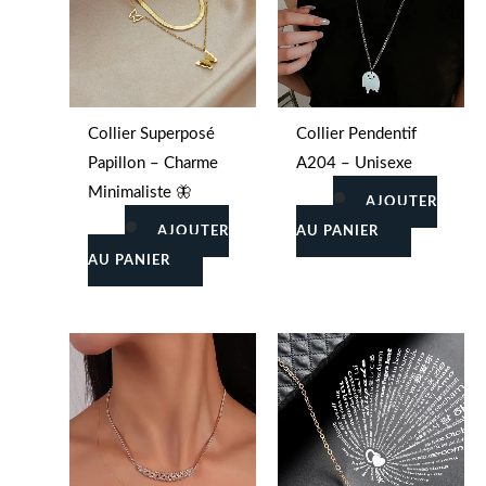
Collier Superposé
Collier Pendentif
Papillon – Charme
A204 – Unisexe
Minimaliste 🦋
AJOUTER
AJOUTER
AU PANIER
AU PANIER
Ce
Ce
produit
produit
a
a
plusieurs
plusieu
variations.
variati