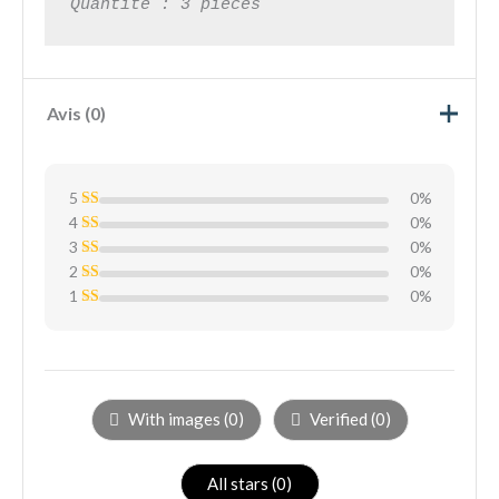
Quantité : 3 pièces
Avis (0)
5
0%
4
N
0%
ot
3
N
0%
e
ot
1
2
N
0%
e
su
ot
1
1
N
0%
r
e
su
ot
5
1
N
r
e
su
ot
5
1
r
e
su
5
1
r
su
5
r
5
With images (
0
)
Verified (
0
)
All stars (
0
)