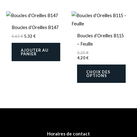
Ce
produ
Boucles d’Oreilles B147
a
Boucles d’Oreilles B115
6.65
€
5.32
€
plusi
– Feuille
variat
AJOUTER AU
5.25
€
PANIER
Les
4.20
€
optio
CHOIX DES
peuve
OPTIONS
être
chois
sur
la
page
du
produ
Horaires de contact