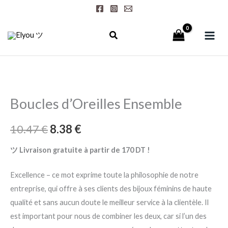
Aller
au
contenu
quantité
de
Boucles d’Oreilles Ensemble
Boucles
d’Oreilles
10.47
€
8.38
€
Ensemble
ツ Livraison gratuite à partir de 170 DT !
Excellence – ce mot exprime toute la philosophie de notre
entreprise, qui offre à ses clients des bijoux féminins de haute
qualité et sans aucun doute le meilleur service à la clientèle. Il
est important pour nous de combiner les deux, car si l’un des