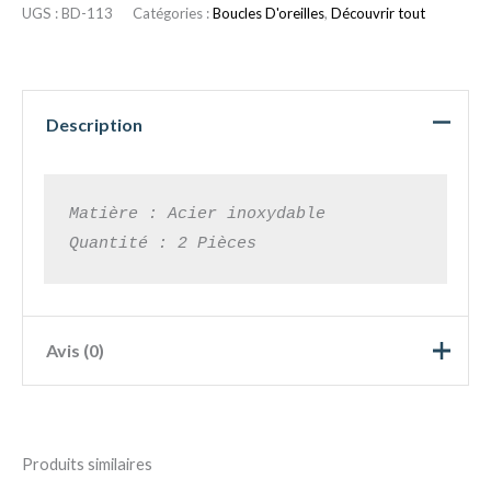
UGS :
BD-113
Catégories :
Boucles D'oreilles
,
Découvrir tout
Description
Matière : Acier inoxydable

Quantité : 2 
Pièces
Avis (0)
5
0%
4
0%
N
Produits similaires
ot
3
0%
N
e