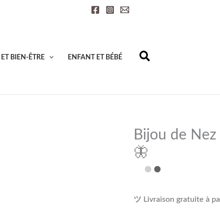
quantité
de
Bijou
de
ET BIEN-ÊTRE
ENFANT ET BÉBÉ
Nez
Papillon
-
Charme
Brillant
Bijou de Nez 
🦋
🦋
ツ Livraison gratuite à pa