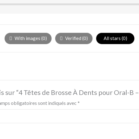
With images (
0
)
Verified (
0
)
All stars (
0
)
avis sur “4 Têtes de Brosse À Dents pour Oral-B
amps obligatoires sont indiqués avec
*