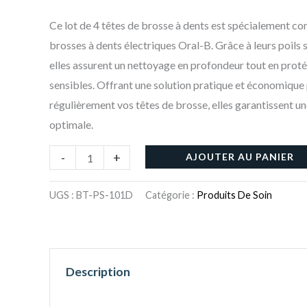
pour
être
Ce lot de 4 têtes de brosse à dents est spécialement con
Oral-
choisies
brosses à dents électriques Oral-B. Grâce à leurs poils 
B
sur
elles assurent un nettoyage en profondeur tout en prot
-
la
sensibles. Offrant une solution pratique et économique
Nettoyage
page
régulièrement vos têtes de brosse, elles garantissent 
Optimal
du
optimale.
produit
-
+
AJOUTER AU PANIER
UGS :
BT-PS-101D
Catégorie :
Produits De Soin
Description