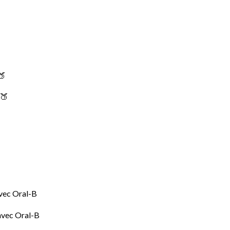
 🍑
avec Oral-B