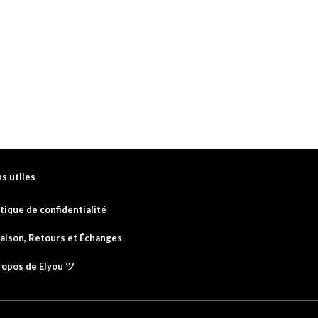
ns utiles
itique de confidentialité
raison, Retours et
Échanges
ropos de Elyou ツ