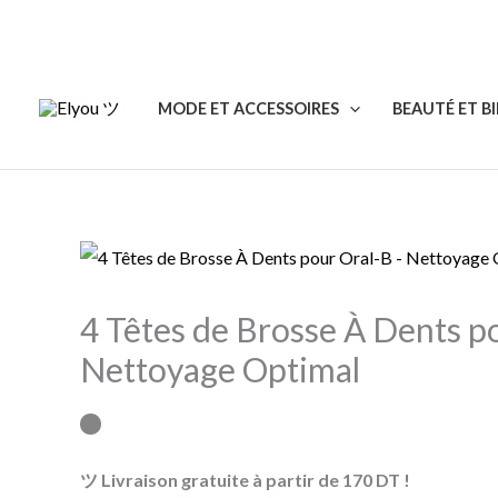
Aller
au
contenu
MODE ET ACCESSOIRES
BEAUTÉ ET B
quantité
Ce
de
produit
4 Têtes de Brosse À Dents p
4
a
Têtes
plusieurs
Nettoyage Optimal
de
variations.
Brosse
Les
À
options
ツ Livraison gratuite à partir de 170 DT !
Dents
peuvent