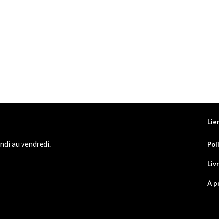
Lie
ndi au vendredi.
Pol
Liv
À p