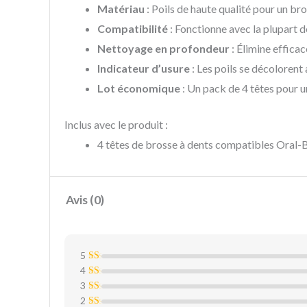
Matériau
: Poils de haute qualité pour un br
Compatibilité
: Fonctionne avec la plupart 
Nettoyage en profondeur
: Élimine efficac
Indicateur d’usure
: Les poils se décolorent
Lot économique
: Un pack de 4 têtes pour u
Inclus avec le produit :
4 têtes de brosse à dents compatibles Oral-
Avis (0)
5
4
N
ot
3
N
e
ot
1
2
N
e