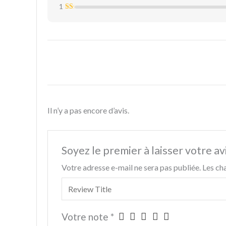
su
ot
1
1
N
r
e
su
ot
5
1
N
r
e
su
ot
5
1
r
e
su
5
1
r
su
5
r
5
Il n’y a pas encore d’avis.
Soyez le premier à laisser votre 
Votre adresse e-mail ne sera pas publiée.
Les ch
Votre note
*